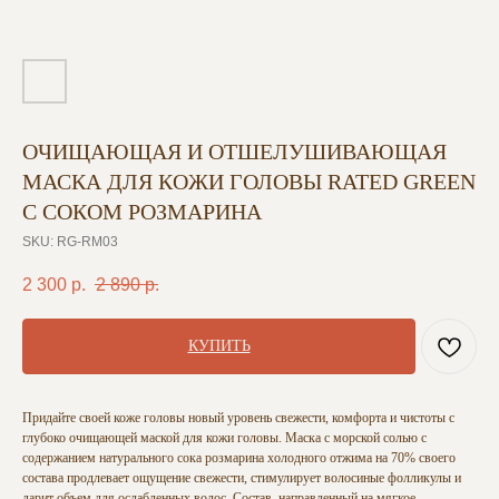
ОЧИЩАЮЩАЯ И ОТШЕЛУШИВАЮЩАЯ
МАСКА ДЛЯ КОЖИ ГОЛОВЫ RATED GREEN
С СОКОМ РОЗМАРИНА
SKU:
RG-RM03
2 300
р.
2 890
р.
КУПИТЬ
Придайте своей коже головы новый уровень свежести, комфорта и чистоты с
глубоко очищающей маской для кожи головы. Маска с морской солью с
содержанием натурального сока розмарина холодного отжима на 70% своего
состава продлевает ощущение свежести, стимулирует волосиные фолликулы и
дарит объем для ослабленных волос. Состав, направленный на мягкое