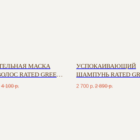
ТЕЛЬНАЯ МАСКА
УСПОКАИВАЮЩИЙ
ВОЛОС RATED GREEN
ШАМПУНЬ RATED G
СЛОМ ШИ
С МАСЛОМ ТАМАНУ
.
4 100
р.
2 700
р.
2 890
р.
ДНОГО ОТЖИМА
ХОЛОДНОГО ОТЖИМ