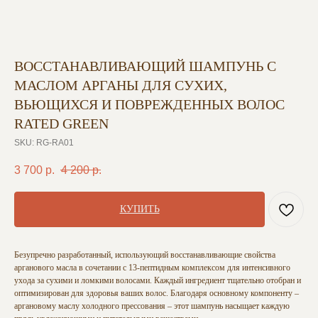
ВОССТАНАВЛИВАЮЩИЙ ШАМПУНЬ С
МАСЛОМ АРГАНЫ ДЛЯ СУХИХ,
ВЬЮЩИХСЯ И ПОВРЕЖДЕННЫХ ВОЛОС
RATED GREEN
SKU:
RG-RA01
3 700
р.
4 200
р.
КУПИТЬ
Безупречно разработанный, использующий восстанавливающие свойства
арганового масла в сочетании с 13-пептидным комплексом для интенсивного
ухода за сухими и ломкими волосами. Каждый ингредиент тщательно отобран и
оптимизирован для здоровья ваших волос. Благодаря основному компоненту –
аргановому маслу холодного прессования – этот шампунь насыщает каждую