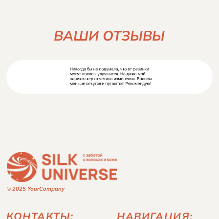
© 2025 YourCompany
КОНТАКТЫ:
НАВИГАЦИЯ:
email:
партнерам
Veronikasmit@mail.ru
заказ и оплата
телефон: 8 (922) 477-78-78
доставка
по вопросам
сотрудничества: email
подарочные сертификаты
г. Тюмень доставляем
каталог
по всей России и миру
страница вдохновения
ИНН:890507657184
политика конфиденциальности
разработчики сайта
публичная оферта